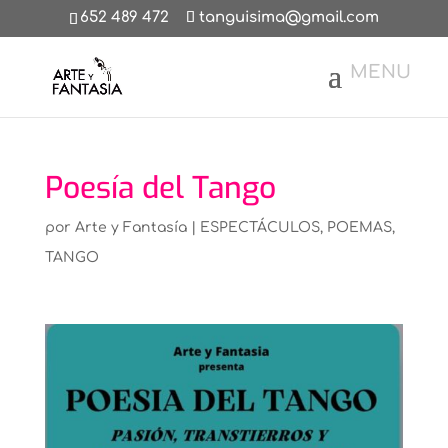
652 489 472
tanguisima@gmail.com
Poesía del Tango
por
Arte y Fantasía
|
ESPECTÁCULOS
,
POEMAS
,
TANGO