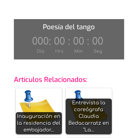
Poesía del tango
000
:
00
:
00
:
00
Día
Hrs
Min
Seg
Artículos Relacionados:
Entrevista la
coreógrafa
Inauguración en
Claudia
la residencia del
Bedacarratz en
embajador…
"La…